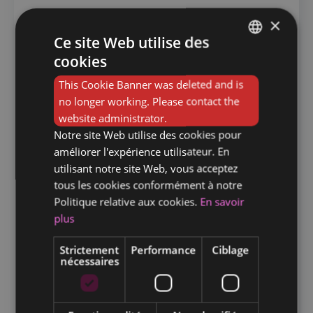
Nous accompagnons également les
×
entreprises qui recherchent des
Ce site Web utilise des
débarrasseurs, en mettant à leur disposition
cookies
FRENCH
un vaste réseau de candidats qualifiés et
motivés.
This Cookie Banner was deleted and is
DUTCH
no longer working. Please contact the
N’hésitez donc pas à nous contacter pour
website administrator.
plus d’informations.
Notre site Web utilise des cookies pour
améliorer l'expérience utilisateur. En
utilisant notre site Web, vous acceptez
tous les cookies conformément à notre
Politique relative aux cookies.
En savoir
plus
Vous rechercher un emploi dans ce
domaine?
Strictement
Performance
Ciblage
nécessaires
Pour tout renseignements ou pour nous
transmettre votre CV