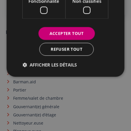
Fonctionnalité
Non classifiés
CONTACTEZ-NOUS
Découvrez nos autres métiers
ACCEPTER TOUT
Chef de rang
REFUSER TOUT
Trouvez votre job horeca à Bruxelles, Gand ou Ostende
avec Human Supports
AFFICHER LES DÉTAILS
Sommelier.ère
Aide-barman.aid
Barman.aid
Portier
Femme/valet de chambre
Gouvernant(e) générale
Gouvernant(e) d’étage
Nettoyeur.euse