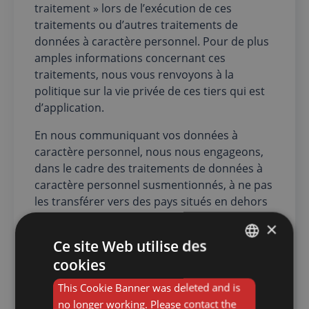
traitement » lors de l’exécution de ces
traitements ou d’autres traitements de
données à caractère personnel. Pour de plus
amples informations concernant ces
traitements, nous vous renvoyons à la
politique sur la vie privée de ces tiers qui est
d’application.
En nous communiquant vos données à
caractère personnel, nous nous engageons,
dans le cadre des traitements de données à
caractère personnel susmentionnés, à ne pas
les transférer vers des pays situés en dehors
de l’Espace économique européen qui
×
n’offrent pas un niveau de protection
Ce site Web utilise des
similaire pour les données à caractère
cookies
personnel.
FRENCH
This Cookie Banner was deleted and is
DUTCH
Nous ne conservons les données
no longer working. Please contact the