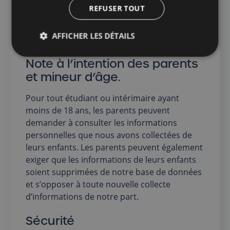
serons dans l’obligation d’annuler toutes
REFUSER TOUT
prestations avec vous. Si vous décidez tout de
même de retravailler avec nous, il faudra
AFFICHER LES DÉTAILS
refaire votre inscription au complet.
Note à l’intention des parents
et mineur d’âge.
Pour tout étudiant ou intérimaire ayant
moins de 18 ans, les parents peuvent
demander à consulter les informations
personnelles que nous avons collectées de
leurs enfants. Les parents peuvent également
exiger que les informations de leurs enfants
soient supprimées de notre base de données
et s’opposer à toute nouvelle collecte
d’informations de notre part.
Sécurité