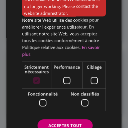
DUTCH
IXELLES, HUMAN SUPPORTS HORECA
no longer working. Please contact the
website administrator.
il y a 2 années
• Horeca
Notre site Web utilise des cookies pour
améliorer l'expérience utilisateur. En
VOIR PLUS
utilisant notre site Web, vous acceptez
tous les cookies conformément à notre
Politique relative aux cookies.
En savoir
plus
TECHNICIEN DE MAINTENANCE (H/F)
BRUXELLES
Strictement
Performance
Ciblage
nécessaires
SAINT-GILLES, HUMAN SUPPORTS HORECA
il y a 2 années
• Horeca
Fonctionnalité
Non classifiés
VOIR PLUS
ACCEPTER TOUT