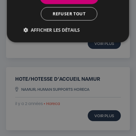
FEMME DE CHAMBRE D’HOTEL GOSSELIES
REFUSER TOUT
GOSSELIES, HUMAN SUPPORTS HORECA
AFFICHER LES DÉTAILS
il y a 2 années
• Horeca
VOIR PLUS
HOTE/HOTESSE D’ACCUEIL NAMUR
NAMUR, HUMAN SUPPORTS HORECA
il y a 2 années
• Horeca
VOIR PLUS