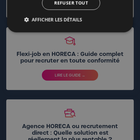
REFUSER TOUT
LIRE LE GUIDE →
AFFICHER LES DÉTAILS
Flexi-job en HORECA : Guide complet
pour recruter en toute conformité
LIRE LE GUIDE →
Agence HORECA ou recrutement
direct : Quelle solution est
réellement la plus rentable ?