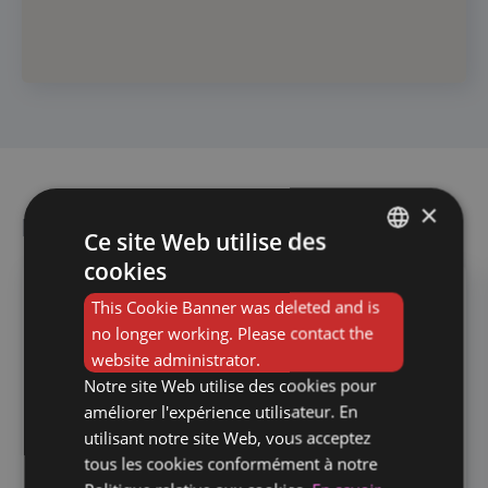
×
Nos autres agences
Ce site Web utilise des
cookies
FRENCH
This Cookie Banner was deleted and is
Gand
DUTCH
no longer working. Please contact the
Dendermondsesteenweg 258,
website administrator.
9040 Sint-Amandsberg
Notre site Web utilise des cookies pour
améliorer l'expérience utilisateur. En
Horeca
utilisant notre site Web, vous acceptez
+32 (0) 9 395 0 395
tous les cookies conformément à notre
gent.horeca@humansupports.be