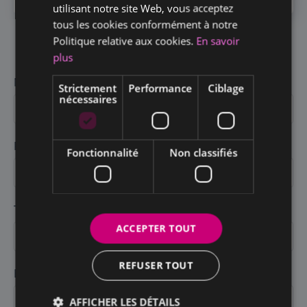
utilisant notre site Web, vous acceptez
tous les cookies conformément à notre
Politique relative aux cookies.
En savoir
Postuler à cette offre d‘emploi
plus
Nom *
Strictement
Performance
Ciblage
nécessaires
Prénom *
Fonctionnalité
Non classifiés
Téléphone *
ACCEPTER TOUT
REFUSER TOUT
E-mail *
AFFICHER LES DÉTAILS