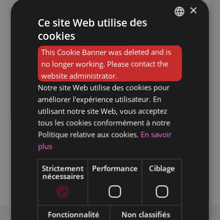
×
Disponible le week-end
Ce site Web utilise des
Heures supplémentaires
cookies
FRENCH
Travail de jour
This Cookie Banner was deleted and is
DUTCH
no longer working. Please contact the
Travail de nuit
website administrator.
Notre site Web utilise des cookies pour
Travail en soirée
améliorer l'expérience utilisateur. En
Travail les jours fériés
utilisant notre site Web, vous acceptez
tous les cookies conformément à notre
Politique relative aux cookies.
En savoir
plus
POSTULER
Strictement
Performance
Ciblage
nécessaires
PARTAGER
Fonctionnalité
Non classifiés