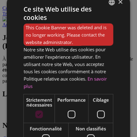
×
Ce site Web utilise des
Contact
Devis employeur
Trouver un emploi
cookies
FRENCH
Accueil
/
Jobs Horeca
/
Sommelier.ère
/
Sommelier job étudiant
This Cookie Banner was deleted and is
DUTCH
no longer working. Please contact the
Job étudiant de sommelier : tout savoir
website administrator.
(H/F/X)
Notre site Web utilise des cookies pour
améliorer l'expérience utilisateur. En
À la recherche d’un
intérim étudiant à Bruxelles
? Si vous avez le
utilisant notre site Web, vous acceptez
palais fin et la passion pour le vin, vous pouvez envisager un
job
étudiant de sommelier
. Missions, exigences, avantages et
tous les cookies conformément à notre
conditions de travail… nous vous expliquons tout sur ce métier
Politique relative aux cookies.
En savoir
passionnant.
plus
Lire aussi
Strictement
Performance
Ciblage
nécessaires
Offre d’emploi sommelier : ce qu’il faut savoir (H/F/X)
Recrutement sommelier : ce qu’il faut savoir
Nos offres d’emploi
Fonctionnalité
Non classifiés