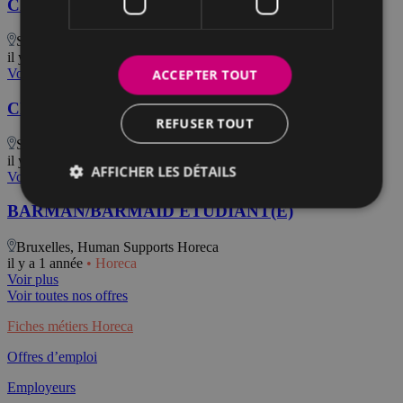
Chef de Cuisine Asiatique
Saint-Gilles, Human Supports Horeca
il y a 2 mois
• Horeca
Voir plus
ACCEPTER TOUT
Chef de Cuisine Brasserie
REFUSER TOUT
Saint-Gilles, Human Supports Horeca
il y a 2 mois
• Horeca
AFFICHER LES DÉTAILS
Voir plus
BARMAN/BARMAID ETUDIANT(E)
Bruxelles, Human Supports Horeca
il y a 1 année
• Horeca
Voir plus
Voir toutes nos offres
Fiches métiers Horeca
Offres d’emploi
Employeurs