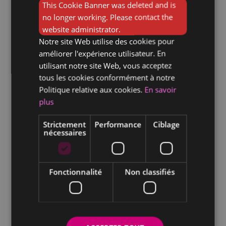
This Cookie Banner was deleted and is
DUTCH
processus efficace pour
no longer working. Please contact the
trouver un demi-chef de
website administrator.
partie en Belgique (H/F/X)
Notre site Web utilise des cookies pour
améliorer l'expérience utilisateur. En
Pour attirer les meilleurs talents, pensez à
utilisant notre site Web, vous acceptez
mettre en avant les atouts de votre
tous les cookies conformément à notre
établissement :
Politique relative aux cookies.
En savoir
plus
notoriété,
opportunités d’évolution,
Strictement
Performance
Ciblage
nécessaires
avantages,
etc.
Fonctionnalité
Non classifiés
Soyez également transparent sur les horaires
(soirs, weekends, jours fériés) et
l’environnement de travail exigeant.