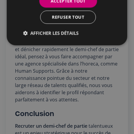
ACCEPTER TOUT
Par ailleurs, insistez sur les perspectives de
carrière que vous proposez : possibilité
d’évoluer vers des postes de chef de partie,
REFUSER TOUT
sous-chef ou chef de cuisine. De quoi attirer
et fidéliser les candidats !
AFFICHER LES DÉTAILS
Pour mettre toutes les chances de votre côté
et dénicher rapidement le demi-chef de partie
idéal, pensez à vous faire accompagner par
une agence spécialisée dans l’horeca, comme
Human Supports. Grâce à notre
connaissance pointue du secteur et notre
large réseau de talents qualifiés, nous vous
aiderons à identifier le profil répondant
parfaitement à vos attentes.
Conclusion
Recruter un demi-chef de partie
talentueux
est un enjeu stratégique pour le succès de