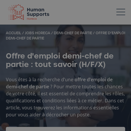
Votre spécialiste en ressources humaines dans l’Horeca
ACCUEIL
/
JOBS HORECA
/
DEMI-CHEF DE PARTIE
/
OFFRE D’EMPLOI
DEMI-CHEF DE PARTIE
Offre d'emploi demi-chef de
partie : tout savoir (H/F/X)
Vous êtes à la recherche d’une
offre d’emploi de
demi-chef de partie
? Pour mettre toutes les chances
de votre côté, il est essentiel de comprendre les rôles,
qualifications et conditions liées à ce métier. Dans cet
article, vous trouverez les informations essentielles
pour vous aider à décrocher un poste.