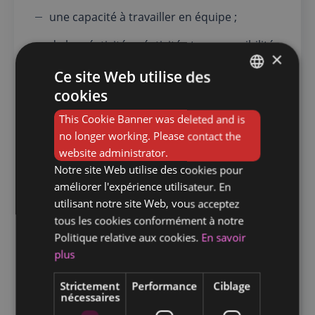
une capacité à travailler en équipe ;
de la créativité créativité et une sensibilité
×
gustative développée ;
Ce site Web utilise des
une grande résistance physique.
cookies
FRENCH
This Cookie Banner was deleted and is
Job demi-chef de partie :
DUTCH
no longer working. Please contact the
conditions et évolutions
website administrator.
(H/F/X)
Notre site Web utilise des cookies pour
améliorer l'expérience utilisateur. En
Le demi-chef de partie peut exercer dans
utilisant notre site Web, vous acceptez
différents types d’établissements horeca, des
tous les cookies conformément à notre
restaurants traditionnels aux services
Politique relative aux cookies.
En savoir
traiteurs. Les horaires peuvent être variables,
plus
avec des services en soirée, les week-ends et
les jours fériés. Le travail s’effectue souvent
Strictement
Performance
Ciblage
debout, dans un environnement stressant et
nécessaires
parfois bruyant, nécessitant une bonne