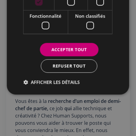
résistance physique et une capacité à gérer le
stress.
Fonctionnalité
Non classifiés
Notez toutefois que ce métier offre de réelles
perspectives d’évolution pour les passionnés
de cuisine souhaitant progresser dans leur
carrière. En effet, en fonction de votre
ACCEPTER TOUT
expérience et de vos compétences, vous
pouvez évoluer vers des postes de
REFUSER TOUT
responsabilité plus élevés, tels que chef de
partie, sous-chef ou même chef de cuisine.
AFFICHER LES DÉTAILS
Conclusion
Vous êtes à la
recherche d’un emploi de demi-
chef de partie,
ce job
qui
allie technique et
créativité ? Chez Human Supports, nous
pouvons vous aider à trouver le poste qui
vous conviendra le mieux. En effet, nous