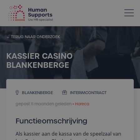
Votre spécialiste en ressources humaines dans l’Horeca
← TERUG NAAR ONDERZOEK
KASSIER CASINO
BLANKENBERGE
BLANKENBERGE
INTERIMCONTRACT
gepost 11 maanden geleden
• Horeca
Functieomschrijving
Als kassier aan de kassa van de speelzaal van