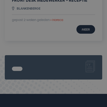
FRONT DESK MEDEWERKER – RECEPTIE
BLANKENBERGE
gepost 2 weken geleden
• Horeca
MEER