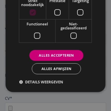
Strikt
Prestatie
Targeting
noodzakelijk
Naam *
Functioneel
Niet-
geclassificeerd
Voornaam *
Telefoon *
ALLES ACCEPTEREN
ALLES AFWIJZEN
E-mail *
DETAILS WEERGEVEN
CV*