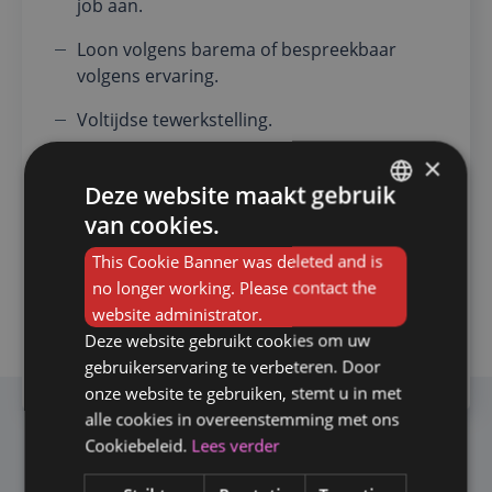
job aan.
Loon volgens barema of bespreekbaar
volgens ervaring.
Voltijdse tewerkstelling.
×
Dag- en nachtwerk.
Deze website maakt gebruik
van cookies.
FRENCH
VERZENDEN
This Cookie Banner was deleted and is
DUTCH
no longer working. Please contact the
website administrator.
Deze website gebruikt cookies om uw
SHARE
gebruikerservaring te verbeteren. Door
onze website te gebruiken, stemt u in met
alle cookies in overeenstemming met ons
Cookiebeleid.
Lees verder
Solliciteer op deze vacature