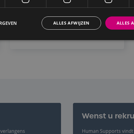
ERGEVEN
ALLES AFWIJZEN
ALLES 
MEER
Neem snel contact met 
Wenst u rekru
 verlangens
Human Supports vindt d