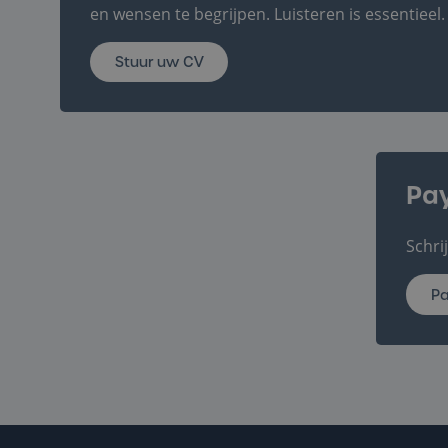
en wensen te begrijpen. Luisteren is essentieel.
Stuur uw CV
Payroll
Pay
Schri
Pa