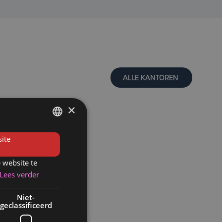
ALLE KANTOREN
×
FRENCH
ite
DUTCH
 website te
Lees verder
Niet-
geclassificeerd