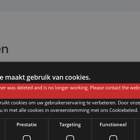
en
e maakt gebruik van cookies.
Brussel
er was deleted and is no longer working. Please contact the webs
Rue Bosquet 18 - 20,
1060 Brussel
ruikt cookies om uw gebruikerservaring te verbeteren. Door onze
 u in met alle cookies in overeenstemming met ons Cookiebeleid.
Horeca
+32 (0)2 669 97 77
Prestatie
Targeting
Functioneel
brussels.horeca@humansupports.be