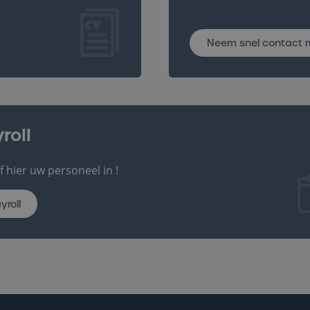
Neem snel contact 
roll
jf hier uw personeel in !
yroll