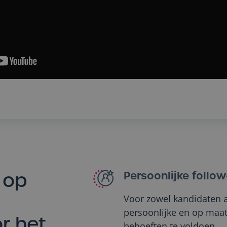
 op
Persoonlijke follo
Voor zowel kandidaten 
persoonlijke en op maa
r het
behoeften te voldoen.