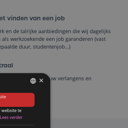
et vinden van een job
k en de talrijke aanbiedingen die wij dagelijks
 als werkzoekende een job garanderen (vast
bepaalde duur, studentenjob…)
traal
 te leren kennen, om uw verlangens en
×
steren is essentieel
FRENCH
ite
DUTCH
 website te
Lees verder