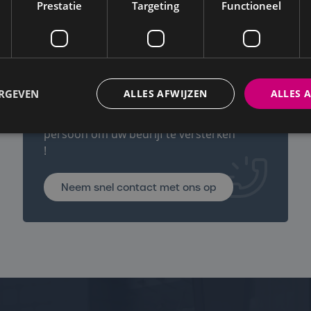
Prestatie
Targeting
Functioneel
Neem snel contact met ons op
Wenst u te
rekruteren?
ERGEVEN
ALLES AFWIJZEN
ALLES 
Human Supports vindt de perfecte
persoon om uw bedrijf te versterken
!
Neem snel contact met ons op