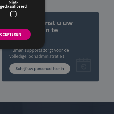
Niet-
geclassificeerd
Schrijf uw personeel hier in
Payroll: Wenst u uw
personeel in te
ACCEPTEREN
schrijven ?
Human supports zorgt voor de
volledige loonadministratie !
Schrijf uw personeel hier in