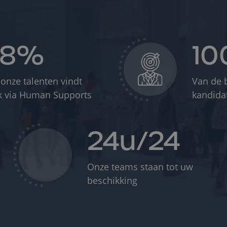
98%
1
onze talenten vindt
Van de b
k via Human Supports
kandida
24u/24
Onze teams staan tot uw
beschikking