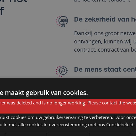
f
De zekerheid van h
Dankzij ons groot netwer
ontvangen, kunnen wij u
contract, contract van 
De mens staat cen
Wij nemen de tijd om u
wensen te begrijpen. Lui
e maakt gebruik van cookies.
er was deleted and is no longer working. Please contact the webs
ruikt cookies om uw gebruikerservaring te verbeteren. Door onze
 u in met alle cookies in overeenstemming met ons Cookiebeleid.