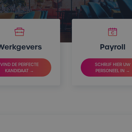
Werkgevers
Payroll
VIND DE PERFECTE
SCHRIJF HIER UW
KANDIDAAT →
PERSONEEL IN →