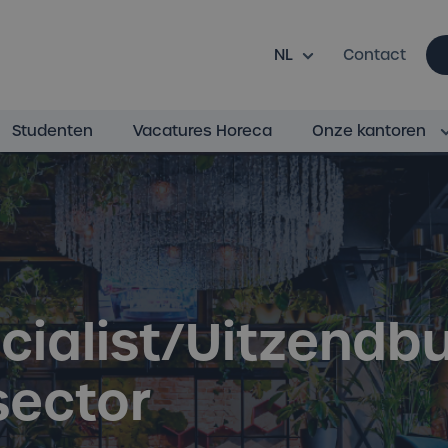
s l’Horeca
NL
Contact
Studenten
Vacatures Horeca
Onze kantoren
cialist/Uitzendb
sector