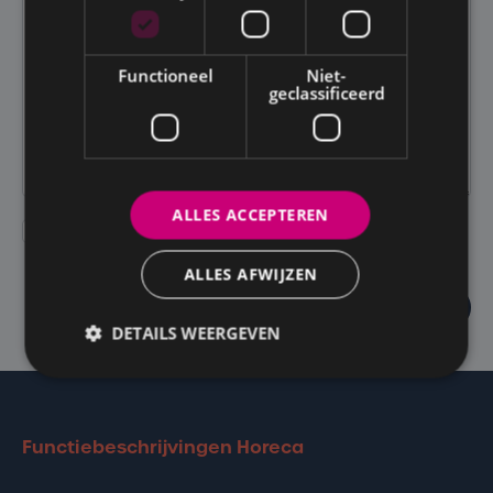
Functioneel
Niet-
geclassificeerd
ALLES ACCEPTEREN
Ik accepteer het gegevensbeschermingsbeleid van Human
Supports.
ALLES AFWIJZEN
STUUR MIJN AANVRAAG
DETAILS WEERGEVEN
Functiebeschrijvingen Horeca