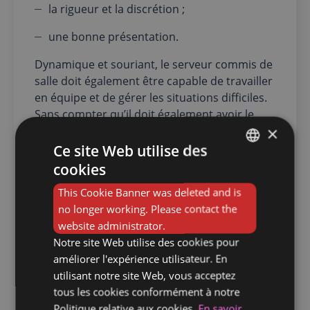
la rigueur et la discrétion ;
une bonne présentation.
Dynamique et souriant, le serveur commis de
salle doit également être capable de travailler
en équipe et de gérer les situations difficiles.
Sans compter qu’il doit également avoir le
×
goût du contact, de la relation et de la
communication, afin de pouvoir satisfaire les
Ce site Web utilise des
clients.
cookies
FRENCH
Bon à savoir
This Cookie Banner was deleted and is
DUTCH
no longer working. Please contact the
En général, aucun diplôme n’est requis pour
website administrator.
devenir serveur commis de salle. Cependant,
Notre site Web utilise des cookies pour
certaines formations spécialisées peuvent
améliorer l'expérience utilisateur. En
être un atout pour décrocher un emploi.
utilisant notre site Web, vous acceptez
tous les cookies conformément à notre
Recherche d’emploi serveur
Politique relative aux cookies.
En savoir