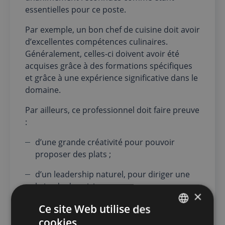
essentielles pour ce poste.
Par exemple, un bon chef de cuisine doit avoir
d’excellentes compétences culinaires.
Généralement, celles-ci doivent avoir été
acquises grâce à des formations spécifiques
et grâce à une expérience significative dans le
domaine.
Par ailleurs, ce professionnel doit faire preuve
:
d’une grande créativité pour pouvoir
proposer des plats ;
d’un leadership naturel, pour diriger une
brigade de cuisine ;
×
d’une excellente communication, pour
Ce site Web utilise des
collaborer avec les fournisseurs, le
cookies
FRENCH