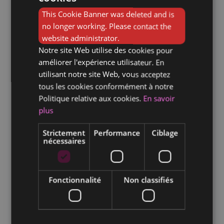
personnel de salle et la direction ;
This Cookie Banner was deleted and is
DUTCH
d’un sens aigu de l’organisation, du détail
no longer working. Please contact the
et de la qualité, pour assurer une
website administrator.
prestation de service irréprochable ;
Notre site Web utilise des cookies pour
améliorer l'expérience utilisateur. En
d’une grande capacité à travailler sous
utilisant notre site Web, vous acceptez
pression, car les cuisines de restaurant
tous les cookies conformément à notre
peuvent être des environnements
Politique relative aux cookies.
En savoir
stressants.
plus
Quelles stratégies pour
Strictement
Performance
Ciblage
recruter un chef cuisinier ?
nécessaires
Pour
recruter un chef de cuisine
, une
stratégie de recrutement bien pensée est
Fonctionnalité
Non classifiés
indispensable. Par exemple :
définissez clairement le profil recherché et
les attentes de l’établissement ;