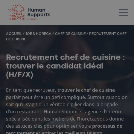
Votre spécialiste en ressources humaines dans l’Horeca
ACCUEIL
/
JOBS HORECA
/
CHEF DE CUISINE
/
RECRUTEMENT CHEF
DE CUISINE
Recrutement chef de cuisine :
trouver le candidat idéal
(H/F/X)
En tant que recruteur,
trouver le chef de cuisine
parfait peut être un défi compliqué. Surtout quand on
sait qu’il s’agit d’un véritable pilier dans la brigade
d’un restaurant. Human Supports, agence d’intérim
spécialisée dans les métiers de l’horeca, vous donne
des astuces clés pour optimiser votre
processus de
recrutement
et attirer les meilleurs talents.