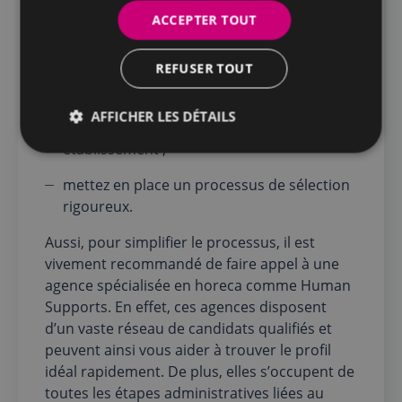
ACCEPTER TOUT
utilisez des canaux de recrutement
efficaces et ciblés ;
REFUSER TOUT
proposez une offre attractive qui met en
valeur les opportunités de carrière et les
AFFICHER LES DÉTAILS
avantages proposés par votre
établissement ;
mettez en place un processus de sélection
rigoureux.
Aussi, pour simplifier le processus, il est
vivement recommandé de faire appel à une
agence spécialisée en horeca comme Human
Supports. En effet, ces agences disposent
d’un vaste réseau de candidats qualifiés et
peuvent ainsi vous aider à trouver le profil
idéal rapidement. De plus, elles s’occupent de
toutes les étapes administratives liées au