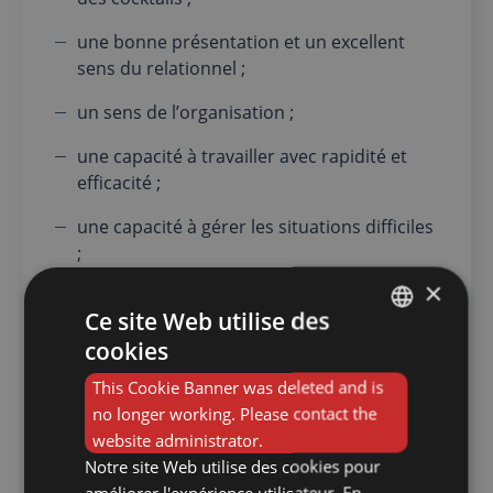
une bonne présentation et un excellent
sens du relationnel ;
un sens de l’organisation ;
une capacité à travailler avec rapidité et
efficacité ;
une capacité à gérer les situations difficiles
;
×
un bon sens de l’écoute et de la
Ce site Web utilise des
communication ;
cookies
FRENCH
une bonne capacité d’adaptation
This Cookie Banner was deleted and is
DUTCH
À noter
no longer working. Please contact the
website administrator.
Les compétences nécessaires à la fonction
Notre site Web utilise des cookies pour
peuvent bien sûr varier selon les missions
améliorer l'expérience utilisateur. En