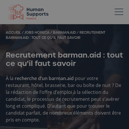
Votre spécialiste en ressources humaines dans l’Horeca
ACCUEIL
/
JOBS HORECA
/
BARMAN.AID
/
RECRUTEMENT
BARMAN.AID : TOUT CE QU’IL FAUT SAVOIR
Recrutement barman.aid : tout
ce qu'il faut savoir
À la
recherche d’un barman.aid
pour votre
restaurant, hôtel, brasserie, bar ou boîte de nuit ? De
la rédaction de l’offre d’emploi à la sélection du
candidat, le processus de recrutement peut s’avérer
long et compliqué. D’autant que pour trouver le
candidat parfait, de nombreux éléments doivent être
pris en compte.