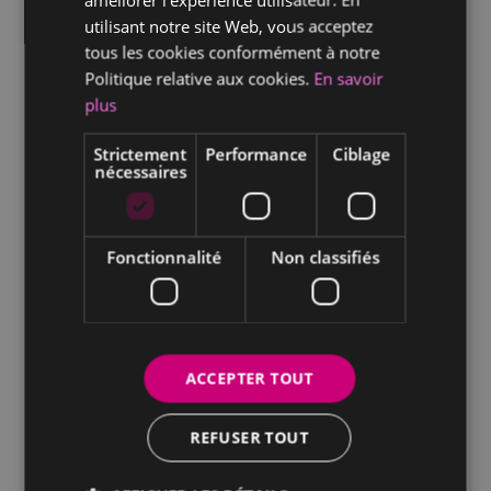
que votre barman.aid devra accomplir.
utilisant notre site Web, vous acceptez
tous les cookies conformément à notre
Recrutement barman.aid :
Politique relative aux cookies.
En savoir
comment procéder ?
plus
Le recrutement d’un barman.aid se fait en
Strictement
Performance
Ciblage
plusieurs étapes :
nécessaires
rédaction de l’offre d’emploi ;
diffusion de l’offre ;
Fonctionnalité
Non classifiés
présélection des candidats ;
organisation des entretiens ;
ACCEPTER TOUT
choix du candidat ;
préparation du contrat ;
REFUSER TOUT
etc.