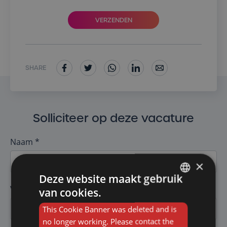
VERZENDEN
SHARE
Solliciteer op deze vacature
Naam *
×
Deze website maakt gebruik
Voornaam *
van cookies.
FRENCH
This Cookie Banner was deleted and is
DUTCH
no longer working. Please contact the