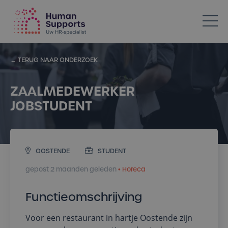
Votre spécialiste en ressources humaines dans l’Horeca
← TERUG NAAR ONDERZOEK
ZAALMEDEWERKER
JOBSTUDENT
OOSTENDE
STUDENT
gepost 2 maanden geleden
• Horeca
Functieomschrijving
Voor een restaurant in hartje Oostende zijn