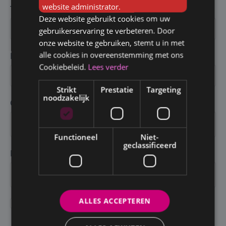
website administrator.
Telefoon *
Deze website gebruikt cookies om uw
gebruikerservaring te verbeteren. Door
onze website te gebruiken, stemt u in met
alle cookies in overeenstemming met ons
E-mail *
Cookiebeleid.
Lees verder
Strikt
Prestatie
Targeting
noodzakelijk
CV*
Functioneel
Niet-
geclassificeerd
Motivatiebrief
ALLES ACCEPTEREN
Ik accepteer
het gegevensbeschermingbeleid van Human
Supports.