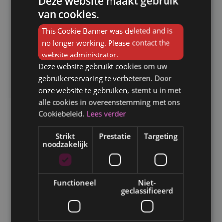
Deze website maakt gebruik
Stad
van cookies.
FRENCH
This Cookie Banner was deleted and is
DUTCH
no longer working. Please contact the
Postcode
website administrator.
Deze website gebruikt cookies om uw
gebruikerservaring te verbeteren. Door
onze website te gebruiken, stemt u in met
Land
alle cookies in overeenstemming met ons
Cookiebeleid.
Lees verder
Strikt
Prestatie
Targeting
noodzakelijk
Statuut
Functioneel
Niet-
geclassificeerd
Bedrijfsvoorheffing
11,11%