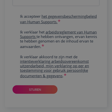
Ik accepteer
het gegevensbeschermingbeleid
RGPD
van Human Supports.
Ik verklaar het
arbeidsreglement van Human
Arbeidsreglement
Supports
te hebben ontvangen, ervan kennis
te hebben genomen en de inhoud ervan te
aanvaarden.
Ik verklaar akkoord te zijn met de
Intentieverklaring
intentieverklaring arbeidsovereenkomst
arbeidsovereenkomst
uitzendarbeid, mijn verklaring op eer en
uitzendarbeid
toestemming voor gebruik persoonlijke
documenten & gegevens
.
STUREN