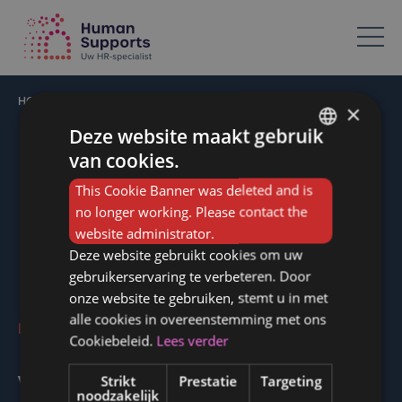
Votre spécialiste en ressources humaines dans l’Horeca
HOME
/
BEDANKT WERKZOEKENDEN
×
Deze website maakt gebruik
Bedankt !
van cookies.
FRENCH
This Cookie Banner was deleted and is
DUTCH
We nemen zo snel mogelijk contact met u op.
no longer working. Please contact the
website administrator.
Deze website gebruikt cookies om uw
gebruikerservaring te verbeteren. Door
onze website te gebruiken, stemt u in met
alle cookies in overeenstemming met ons
Functiebeschrijvingen Horeca
Cookiebeleid.
Lees verder
Vacatures
Strikt
Prestatie
Targeting
noodzakelijk