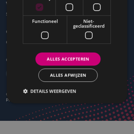
Werkgevers
Studenten
Functioneel
Niet-
geclassificeerd
Over ons
Onze Kantoren
ALLES ACCEPTEREN
Contact
ALLES AFWIJZEN
DETAILS WEERGEVEN
© 2022 – Human Supports SA – BE 0889.448.329 |
Privacy Policy