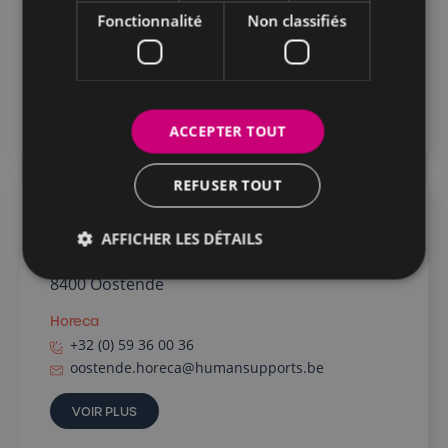
Horeca
Fonctionnalité
Non classifiés
+32 (0) 9 395 0 395
gent.horeca@humansupports.be
VOIR PLUS
ACCEPTER TOUT
REFUSER TOUT
Ostende
AFFICHER LES DÉTAILS
Van Iseghemlaan 119 ,
8400 Oostende
Horeca
+32 (0) 59 36 00 36
oostende.horeca@humansupports.be
VOIR PLUS