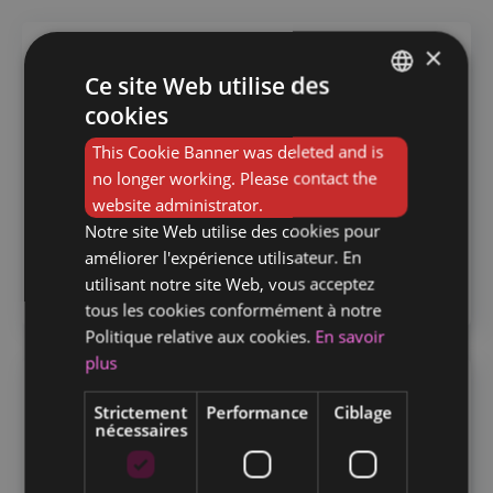
×
Charleroi
Ce site Web utilise des
Boulevard Joseph Tirou 203,
cookies
FRENCH
6000 Charleroi
This Cookie Banner was deleted and is
DUTCH
Horeca
no longer working. Please contact the
+32 (0)71 494 609
website administrator.
wallonie.horeca@humansupports.be
Notre site Web utilise des cookies pour
améliorer l'expérience utilisateur. En
VOIR PLUS
utilisant notre site Web, vous acceptez
tous les cookies conformément à notre
Politique relative aux cookies.
En savoir
plus
Gand
Strictement
Performance
Ciblage
nécessaires
Dendermondsesteenweg 258,
9040 Sint-Amandsberg