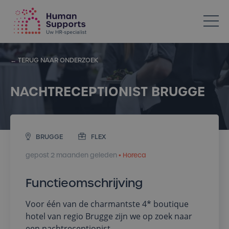
Votre spécialiste en ressources humaines dans l’Horeca
← TERUG NAAR ONDERZOEK
NACHTRECEPTIONIST BRUGGE
BRUGGE
FLEX
gepost 2 maanden geleden
• Horeca
Functieomschrijving
Voor één van de charmantste 4* boutique
hotel van regio Brugge zijn we op zoek naar
een nachtreceptionist.