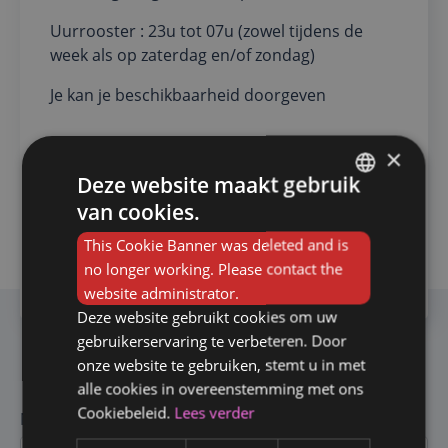
Uurrooster : 23u tot 07u (zowel tijdens de
week als op zaterdag en/of zondag)
Je kan je beschikbaarheid doorgeven
×
VERZENDEN
Deze website maakt gebruik
van cookies.
FRENCH
This Cookie Banner was deleted and is
DUTCH
no longer working. Please contact the
SHARE
website administrator.
Deze website gebruikt cookies om uw
gebruikerservaring te verbeteren. Door
onze website te gebruiken, stemt u in met
Solliciteer op deze vacature
alle cookies in overeenstemming met ons
Cookiebeleid.
Lees verder
Naam *