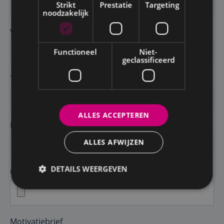
Strikt
Prestatie
Targeting
noodzakelijk
Voornaam *
Functioneel
Niet-
geclassificeerd
Telefoon *
ALLES ACCEPTEREN
E-mail *
ALLES AFWIJZEN
DETAILS WEERGEVEN
CV*
Motivatiebrief